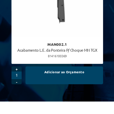
MAN002.1
Acabamento L.E. da Ponteira P/ Choque MN TGX
81416100369
+
Adicionar ao Orçamento
-