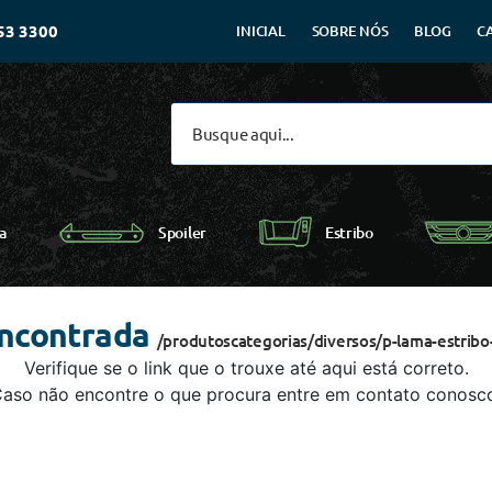
53 3300
INICIAL
SOBRE NÓS
BLOG
C
Spoiler
a
Estribo
encontrada
/produtoscategorias/diversos/p-lama-estribo
Verifique se o link que o trouxe até aqui está correto.
aso não encontre o que procura entre em contato conosc