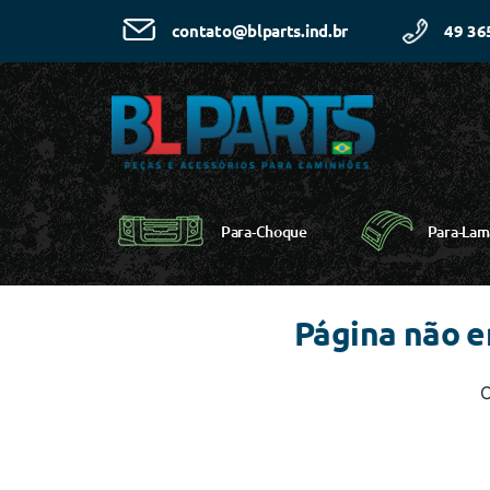
49 36
contato@blparts.ind.br
Para-Choque
Para-Lam
Página não 
C