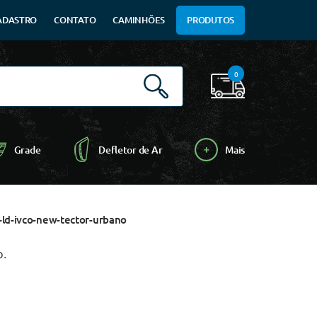
ADASTRO
CONTATO
CAMINHÕES
PRODUTOS
0
Grade
Defletor de Ar
Mais
-ld-ivco-new-tector-urbano
o.