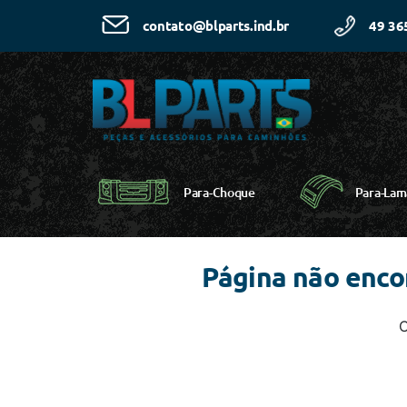
49 36
contato@blparts.ind.br
Para-Choque
Para-Lam
Página não enc
C