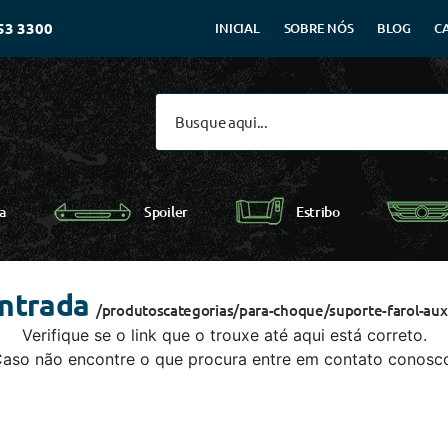
53 3300
INICIAL
SOBRE NÓS
BLOG
C
Spoiler
a
Estribo
ontrada
/produtoscategorias/para-choque/suporte-farol-auxil
Verifique se o link que o trouxe até aqui está correto.
aso não encontre o que procura entre em contato conosc