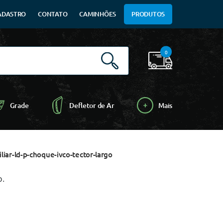
ADASTRO
CONTATO
CAMINHÕES
PRODUTOS
0
Grade
Defletor de Ar
Mais
iar-ld-p-choque-ivco-tector-largo
o.