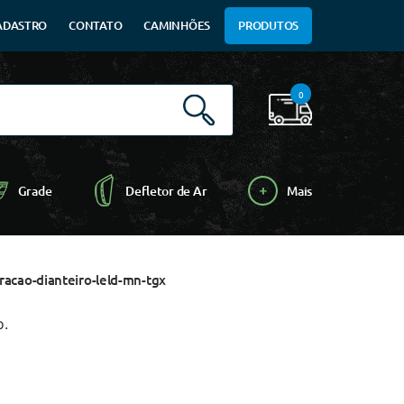
ADASTRO
CONTATO
CAMINHÕES
PRODUTOS
0
Grade
Defletor de Ar
Mais
racao-dianteiro-leld-mn-tgx
o.