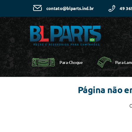
49 36
contato@blparts.ind.br
Para-Choque
Para-Lam
Página não e
C