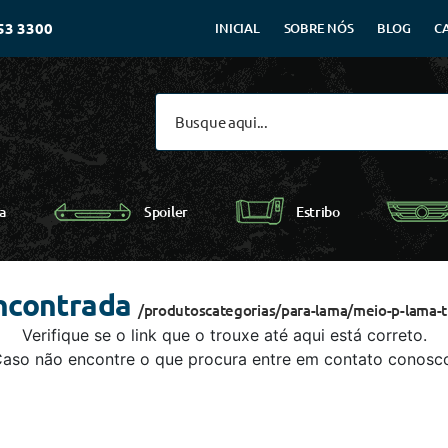
53 3300
INICIAL
SOBRE NÓS
BLOG
C
Spoiler
a
Estribo
ncontrada
/produtoscategorias/para-lama/meio-p-lama-t
Verifique se o link que o trouxe até aqui está correto.
aso não encontre o que procura entre em contato conosc