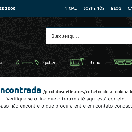
53 3300
INICIAL
SOBRE NÓS
BLOG
C
Spoiler
a
Estribo
encontrada
/produtosdefletores/defletor-de-ar-coluna-l
Verifique se o link que o trouxe até aqui está correto.
aso não encontre o que procura entre em contato conosc