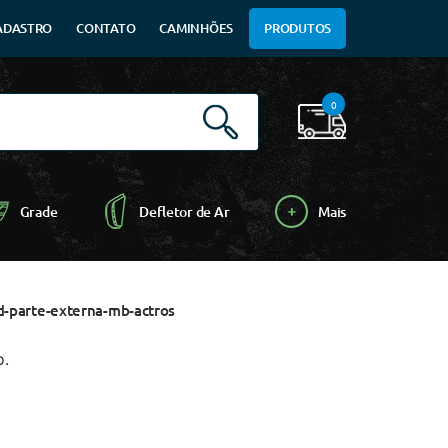
ADASTRO
CONTATO
CAMINHÕES
PRODUTOS
0
Grade
Defletor de Ar
Mais
d-parte-externa-mb-actros
o.