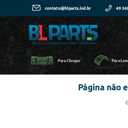
49 36
contato@blparts.ind.br
Para-Choque
Para-Lam
Página não 
C