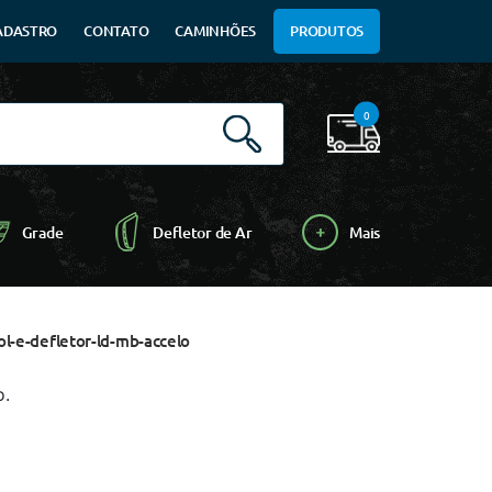
ADASTRO
CONTATO
CAMINHÕES
PRODUTOS
0
Grade
Defletor de Ar
Mais
l-e-defletor-ld-mb-accelo
o.