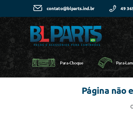
49 36
contato@blparts.ind.br
Para-Choque
Para-Lam
Página não 
C