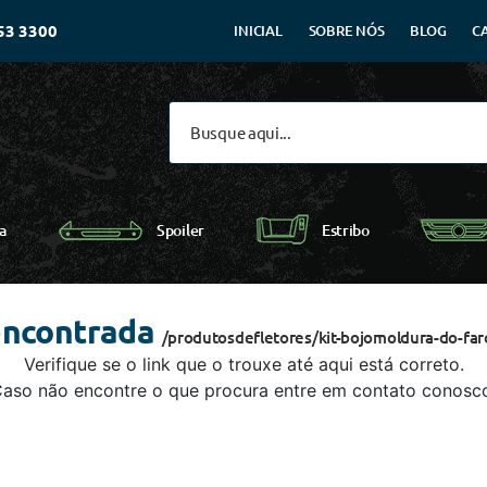
53 3300
INICIAL
SOBRE NÓS
BLOG
C
Spoiler
a
Estribo
encontrada
/produtosdefletores/kit-bojomoldura-do-faro
Verifique se o link que o trouxe até aqui está correto.
aso não encontre o que procura entre em contato conosc