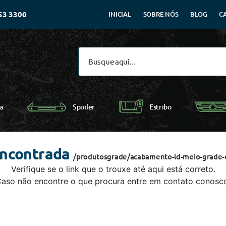
53 3300
INICIAL
SOBRE NÓS
BLOG
C
Spoiler
a
Estribo
encontrada
/produtosgrade/acabamento-ld-meio-grade-d
Verifique se o link que o trouxe até aqui está correto.
aso não encontre o que procura entre em contato conosc