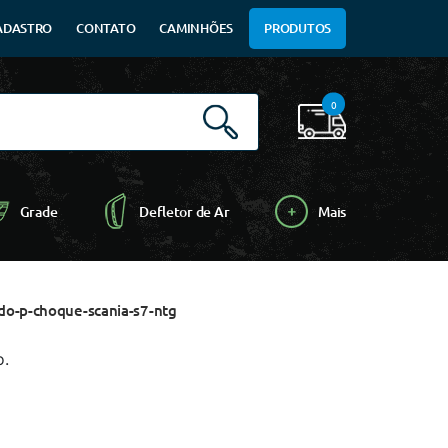
ADASTRO
CONTATO
CAMINHÕES
PRODUTOS
0
Grade
Defletor de Ar
Mais
o-p-choque-scania-s7-ntg
o.