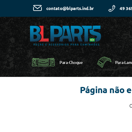
49 36
contato@blparts.ind.br
Para-Choque
Para-Lam
Página não 
C