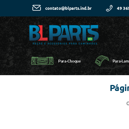
49 36
contato@blparts.ind.br
Para-Choque
Para-Lam
Pági
C