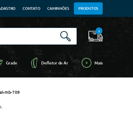
ADASTRO
CONTATO
CAMINHÕES
PRODUTOS
0
Grade
Defletor de Ar
Mais
ral-mb-709
o.