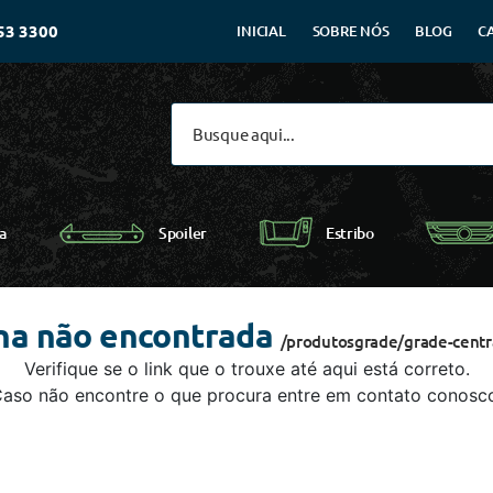
53 3300
INICIAL
SOBRE NÓS
BLOG
C
Spoiler
a
Estribo
na não encontrada
/produtosgrade/grade-cent
Verifique se o link que o trouxe até aqui está correto.
aso não encontre o que procura entre em contato conosc