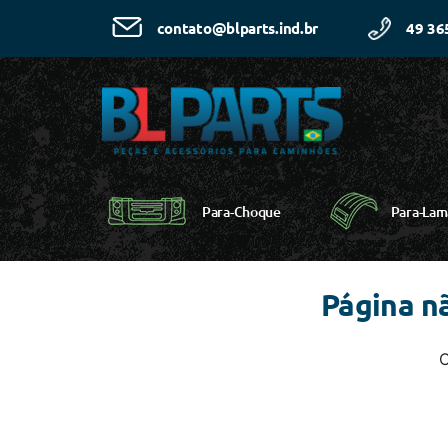
49 36
contato@blparts.ind.br
Para-Choque
Para-Lam
Página n
C