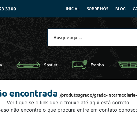
53 3300
INICIAL
SOBRE NÓS
BLOG
C
Spoiler
a
Estribo
ão encontrada
/produtosgrade/grade-intermediaria
Verifique se o link que o trouxe até aqui está correto.
aso não encontre o que procura entre em contato conosc