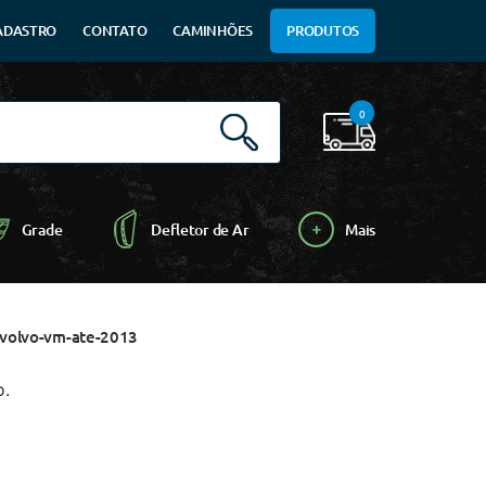
ADASTRO
CONTATO
CAMINHÕES
PRODUTOS
0
Grade
Defletor de Ar
Mais
-volvo-vm-ate-2013
o.