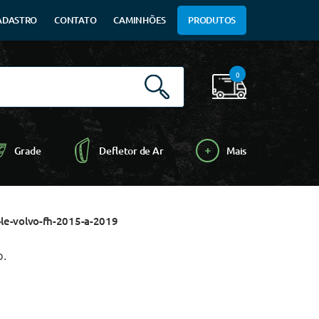
ADASTRO
CONTATO
CAMINHÕES
PRODUTOS
0
Grade
Defletor de Ar
Mais
le-volvo-fh-2015-a-2019
o.