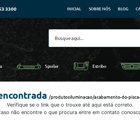
53 3300
INICIAL
SOBRE NÓS
BLOG
C
Spoiler
a
Estribo
 encontrada
/produtosiluminacao/acabamento-do-pisca-
Verifique se o link que o trouxe até aqui está correto.
aso não encontre o que procura entre em contato conosc