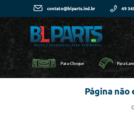
49 36
contato@blparts.ind.br
Para-Choque
Para-Lam
Página não
C