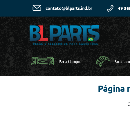
49 36
contato@blparts.ind.br
Para-Choque
Para-Lam
Página 
C