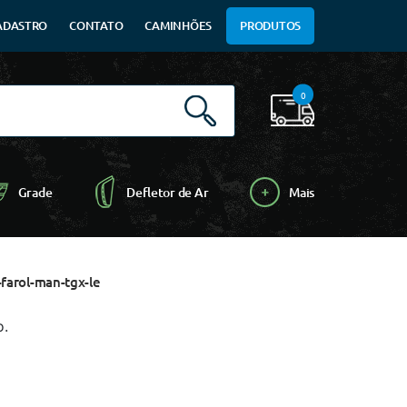
ADASTRO
CONTATO
CAMINHÕES
PRODUTOS
0
Grade
Defletor de Ar
Mais
farol-man-tgx-le
o.