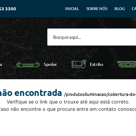
53 3300
INICIAL
SOBRE NÓS
BLOG
C
Spoiler
a
Estribo
não encontrada
/produtosiluminacao/cobertura-do-
Verifique se o link que o trouxe até aqui está correto.
aso não encontre o que procura entre em contato conosc