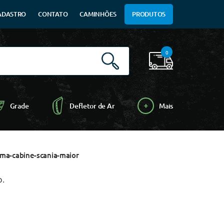
ADASTRO
CONTATO
CAMINHÕES
PRODUTOS
0
Grade
Defletor de Ar
Mais
ma-cabine-scania-maior
o.