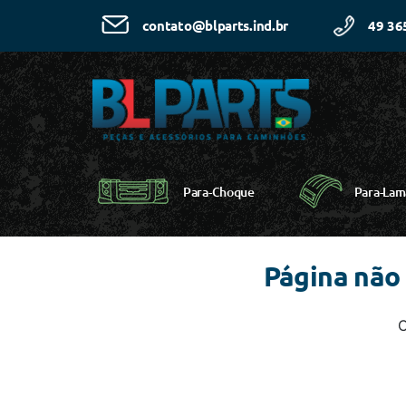
49 36
contato@blparts.ind.br
Para-Choque
Para-Lam
Página não
C