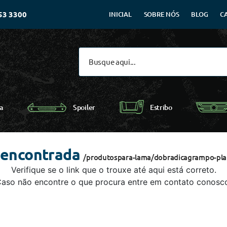
53 3300
INICIAL
SOBRE NÓS
BLOG
C
Spoiler
a
Estribo
 encontrada
/produtospara-lama/dobradicagrampo-pla
Verifique se o link que o trouxe até aqui está correto.
aso não encontre o que procura entre em contato conosc