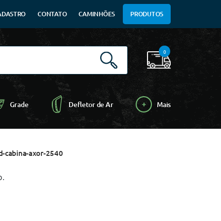
ADASTRO
CONTATO
CAMINHÕES
PRODUTOS
0
Grade
Defletor de Ar
Mais
ld-cabina-axor-2540
o.