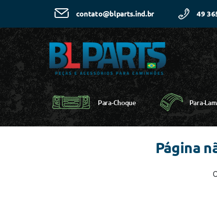
49 36
contato@blparts.ind.br
Para-Choque
Para-Lam
Página n
C