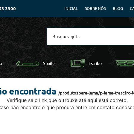
53 3300
INICIAL
SOBRE NÓS
BLOG
C
Spoiler
a
Estribo
ão encontrada
/produtospara-lama/p-lama-traseiro-
Verifique se o link que o trouxe até aqui está correto.
aso não encontre o que procura entre em contato conosc